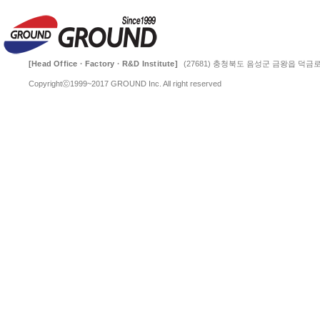
[Head Office · Factory · R&D Institute]
(27681) 충청북도 음성군 금왕읍 덕금로 
Copyrightⓒ1999~2017 GROUND Inc. All right reserved