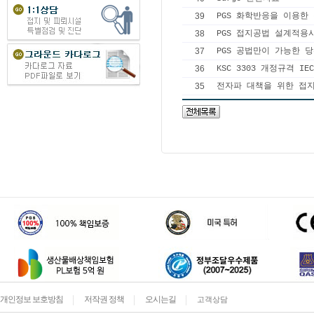
39
PGS 화학반응을 이용
38
PGS 접지공법 설계적
37
PGS 공법만이 가능한 
36
KSC 3303 개정규격 
35
전자파 대책을 위한 접
개인정보 보호방침
저작권 정책
오시는길
고객상담