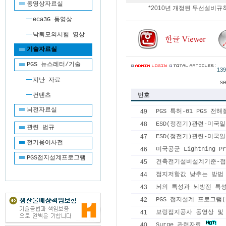
동영상자료실
*2010년 개정된 무선설비규칙
eca3G 동영상
낙뢰모의시험 영상
기술자료실
PGS 뉴스레터/기술
139
지난 자료
se
번호
컨텐츠
뇌전자료실
49
PGS 특허-01 PGS 
48
ESD(정전기)관련-미국일
관련 법규
47
ESD(정전기)관련-미국일
전기용어사전
46
미국공군 Lightning Pr
PGS접지설계프로그램
45
건축전기설비설계기준-
44
접지저항값 낮추는 방법
43
뇌의 특성과 뇌방전 특
42
PGS 접지설계 프로그램(P
41
보링접지공사 동영상 및
40
Surge 관련자료