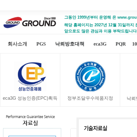
그동안 1999년부터 운영해 온 www.gro
해당 홈페이지는 2027년 12월 31일까지
앞으로도 많은 관심과 이용 부탁드립니다
회사소개
PGS
낙뢰방호대책
eca3G
PQR
1
eca3G 성능인증(EPC)획득
정부조달우수제품지정
낙뢰