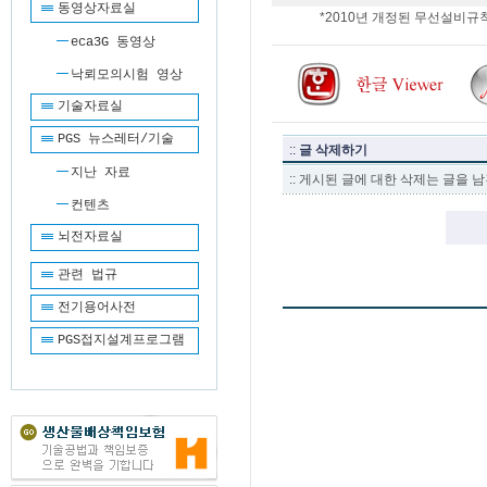
동영상자료실
*2010년 개정된 무선설비규칙
eca3G 동영상
낙뢰모의시험 영상
기술자료실
PGS 뉴스레터/기술
::
글 삭제하기
지난 자료
:: 게시된 글에 대한 삭제는 글을
컨텐츠
뇌전자료실
관련 법규
전기용어사전
PGS접지설계프로그램