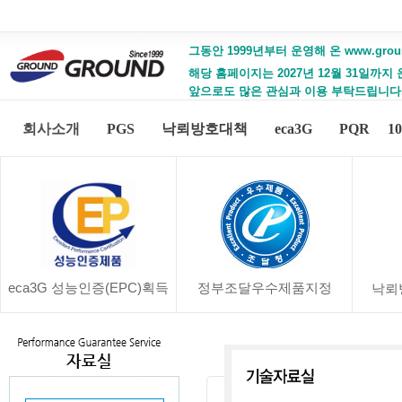
그동안 1999년부터 운영해 온 www.gro
해당 홈페이지는 2027년 12월 31일까지
앞으로도 많은 관심과 이용 부탁드립니다
회사소개
PGS
낙뢰방호대책
eca3G
PQR
1
eca3G 성능인증(EPC)획득
정부조달우수제품지정
낙뢰