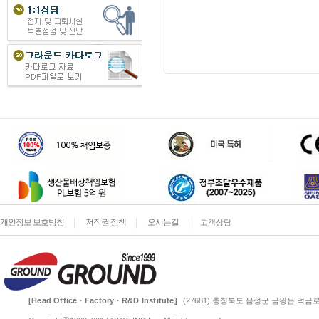
개인정보 보호방침
저작권 정책
오시는길
고객상담
[Head Office · Factory · R&D Institute]
(27681) 충청북도 음성군 금왕읍 덕금로 