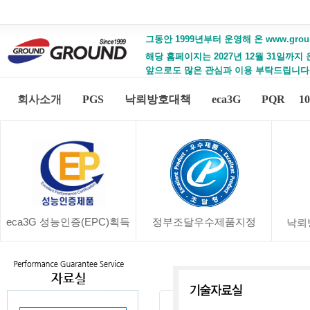
그동안 1999년부터 운영해 온 www.gro
해당 홈페이지는 2027년 12월 31일까지
앞으로도 많은 관심과 이용 부탁드립니다
회사소개
PGS
낙뢰방호대책
eca3G
PQR
1
eca3G 성능인증(EPC)획득
정부조달우수제품지정
낙뢰