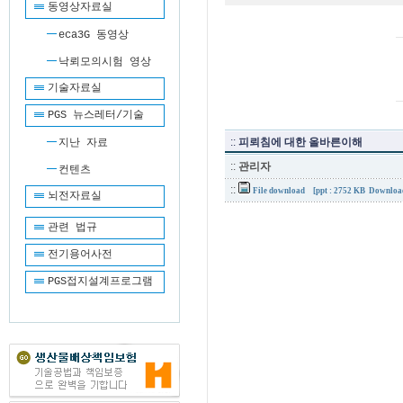
동영상자료실
eca3G 동영상
낙뢰모의시험 영상
기술자료실
PGS 뉴스레터/기술
::
피뢰침에 대한 올바른이해
지난 자료
::
관리자
컨텐츠
::
File download
[ppt : 2752 KB Downloa
뇌전자료실
관련 법규
전기용어사전
PGS접지설계프로그램