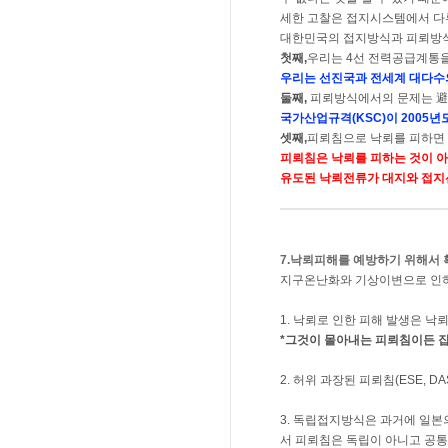
세한 고찰은 접지시스템에서 다
대한민국의 접지방식과 피뢰방식
첫째,
우리는 4선 전력공급계통
우리는 선진국과 전세계 대다수
둘째,
피뢰방식에서의 문제는 避雷
국가산업규격(KSC)이 2005
셋째,
피뢰침으로 낙뢰를 피하면 
피뢰침은 낙뢰를 피하는 것이 아
유도된 낙뢰전류가 대지와 접지선
7.낙뢰피해를 예방하기 위해서 
지구온난화와 기상이변으로 인하
1. 낙뢰로 인한 피해 발생은 
*그것이 몰아내는 피뢰침이든 잡
2. 허위 과장된 피뢰침(ESE, 
3. 독립접지방식은 과거에 일
서 피뢰침은 독립이 아니고 공통