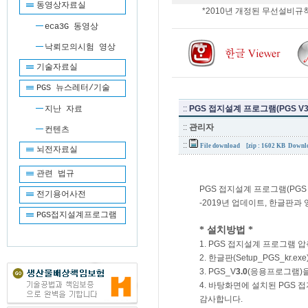
동영상자료실
*2010년 개정된 무선설비규칙
eca3G 동영상
낙뢰모의시험 영상
기술자료실
PGS 뉴스레터/기술
::
PGS 접지설계 프로그램(PGS V3.
지난 자료
::
관리자
컨텐츠
::
File download
[zip : 1602 KB Downl
뇌전자료실
관련 법규
PGS 접지설계 프로그램(PGS
전기용어사전
-2019년 업데이트, 한글판과
PGS접지설계프로그램
* 설치방법 *
1. PGS 접지설계 프로그램
2. 한글판(Setup_PGS_kr.e
3. PGS_V
3.0
(응용프로그램)을
4. 바탕화면에 설치된 PGS
감사합니다.