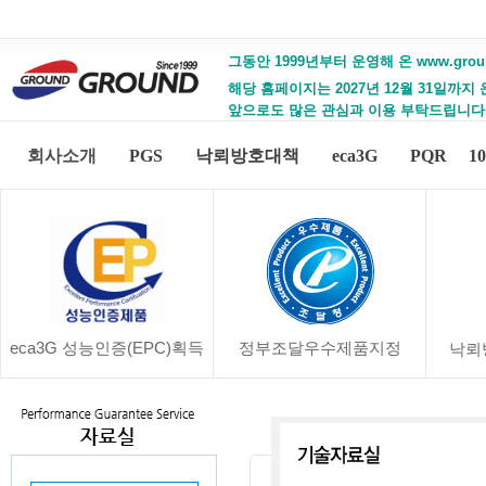
그동안 1999년부터 운영해 온 www.gro
해당 홈페이지는 2027년 12월 31일까지
앞으로도 많은 관심과 이용 부탁드립니다
회사소개
PGS
낙뢰방호대책
eca3G
PQR
1
eca3G 성능인증(EPC)획득
정부조달우수제품지정
낙뢰