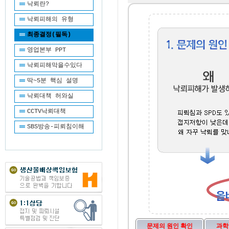
낙뢰란?
낙뢰피해의 유형
최종결정(필독)
영업본부 PPT
낙뢰피해막을수있다
딱~5분 핵심 설명
낙뢰대책 허와실
CCTV낙뢰대책
SBS방송-피뢰침이해
문제의 원인 확인
과학