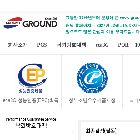
그동안 1999년부터 운영해 온 www.gro
해당 홈페이지는 2027년 12월 31일까지
앞으로도 많은 관심과 이용 부탁드립니다
회사소개
PGS
낙뢰방호대책
eca3G
PQR
1
eca3G 성능인증(EPC)획득
정부조달우수제품지정
낙뢰