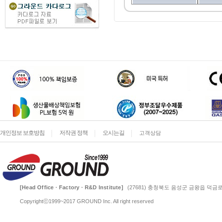
개인정보 보호방침
저작권 정책
오시는길
고객상담
[Head Office · Factory · R&D Institute]
(27681) 충청북도 음성군 금왕읍 덕금로 
Copyrightⓒ1999~2017 GROUND Inc. All right reserved