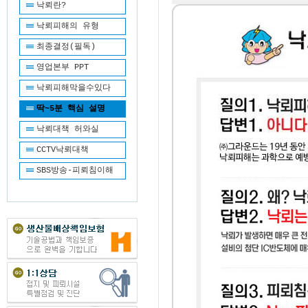
낙뢰란?
낙뢰피해의 유형
최종결정(필독)
영업본부 PPT
낙뢰피해막을수있다
딱~5분 핵심 설명
낙뢰대책 허와실
CCTV낙뢰대책
SBS방송-피뢰침이해