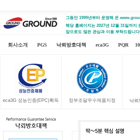
그동안 1999년부터 운영해 온 www.gro
해당 홈페이지는 2027년 12월 31일까지
앞으로도 많은 관심과 이용 부탁드립니다
회사소개
PGS
낙뢰방호대책
eca3G
PQR
1
eca3G 성능인증(EPC)획득
정부조달우수제품지정
낙뢰