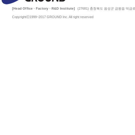
[Head Office · Factory · R&D Institute]
(27681) 충청북도 음성군 금왕읍 덕금로 
Copyrightⓒ1999~2017 GROUND Inc. All right reserved