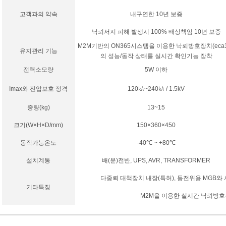
고객과의 약속
내구연한 10년 보증
낙뢰서지 피해 발생시 100% 배상책임 10년 보증
M2M기반의 ON365시스템을 이용한 낙뢰방호장치(eca3
유지관리 기능
의 성능/동작 상태를 실시간 확인기능 장착
전력소모량
5W 이하
Imax와 전압보호 정격
120㎄~240㎄ / 1.5kV
중량(kg)
13~15
크기(W×H×D/mm)
150×360×450
동작가능온도
-40℃ ~ +80℃
설치계통
배(분)전반, UPS, AVR, TRANSFORMER
다중뢰 대책장치 내장(특허), 등전위용 MGB와
기타특징
M2M을 이용한 실시간 낙뢰방