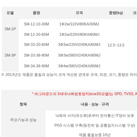
모델
품명
규격
중량(kg)
크
SM-12-10-30M
1Φ2w/110V/80KA/30MJ
SM-1P
SM-12-20-60M
1Φ2w/220V/80KA/60MJ
SM-33-20-60M
3Φ3w/220V/240KA/60MJ
12.5~13.5
SM-3P
SM-33-38-90M
3Φ3w/380V/240KA/90MJ
SM-34-38-90M
3Φ4w/380V/240KA/90MJ
※ 2013년도 제품은 품질과 성능이 크게 개선된 관계로 규격, 외관, 크기, 중량은 차
* ㈜그라운드의 3세대낙뢰방호장치(eca3G모델)는 SPD, TVSS, 
항목
내용 · 성능 · 규격
낙뢰와 서지(유도뢰)로부터 전자통신 IT장비 보호
주요기능과 성능
PGS 시스템 구축(등전위 및 공통접지시스템 구성)
제품 품질보증 10년