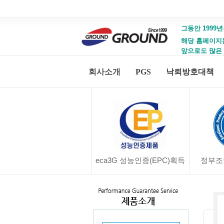
그동안 1999년
해당 홈페이지는 
앞으로도 많은
회사소개
PGS
낙뢰방호대책
eca3G 성능인증(EPC)획득
정부조