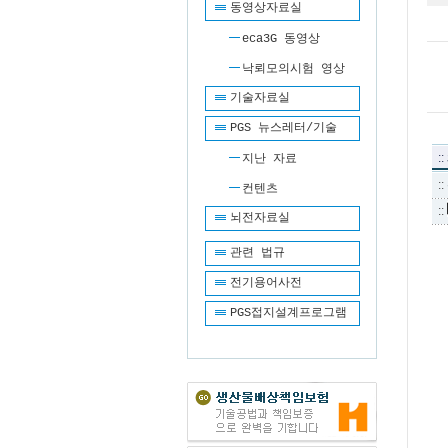
동영상자료실
eca3G 동영상
낙뢰모의시험 영상
기술자료실
PGS 뉴스레터/기술
::
지난 자료
::
컨텐츠
::
뇌전자료실
관련 법규
전기용어사전
PGS접지설계프로그램