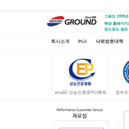
그동안 1999년
해당 홈페이지는 
앞으로도 많은
회사소개
PGS
낙뢰방호대책
eca3G 성능인증(EPC)획득
정부조