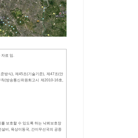
 자료 임.
방식), 제45조(기술기준), 제47조(안
칙(방송통신위원회고시 제2010-16호,
비를 보호할 수 있도록 하는 낙뢰보호장
무선설비, 육상이동국, 간이무선국의 공중