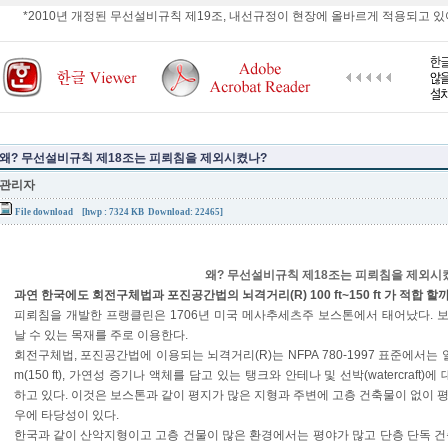
*2010년 개정된 무선설비규칙 제19조, 내선규정이 현장에 올바르게 적용되고 있
왜? 무선설비규칙 제18조는 피뢰침을 제외시켰나?
관리자
File download
[hwp : 7324 KB Download: 22465]
왜? 무선설비규칙 제18조는 피뢰침을 제외시
과연 한국에도 회전구체법과 포진공간법의 뇌격거리(R) 100 ft~150 ft 가 적합 할까
피뢰침을 개발한 프랭클린은 1706년 미국 메사추세츠주 보스톤에서 태어났다. 보
날 수 있는 목재를 주로 이용한다.
회전구체법, 포진공간법에 이용되는 뇌격거리(R)는 NFPA 780-1997 표준에서는
m(150 ft), 가연성 증기나 액체를 담고 있는 탱크와 안테나 및 선박(watercraft)에
하고 있다. 이것은 보스톤과 같이 평지가 많은 지형과 주변에 고층 건축물이 없이 평
우에 타당성이 있다.
한국과 같이 산악지형이고 고층 건물이 많은 환경에서는 평야가 많고 단층 단독 