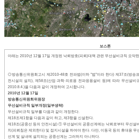
보스톤
아래는 2010년 12월 17일 개정된 낙뢰방호(피뢰)대책 관련 무선설비규칙 요약한
◎방송통신위원회고시 제2010-48호 전파법(이하 "법"이라 한다) 제37조(방송표준
전시설의 설치), 제58조(산업·과학·의료용 전파응용설비 등)에 따라 무선설비규
2010.8.4.)을 다음과 같이 개정하여 고시합니다.
2010년 12월 17일
방송통신위원회위원장
무선설비규칙 일부개정(일부생략)
무선설비규칙 일부를 다음과 같이 개정한다.
제18조제1항을 다음과 같이 하고, 제3항을 신설한다.
제18조(공중선 등의 안전시설) ① 무선설비의 공중선계에는 낙뢰로부터 무선설
치(피뢰침은 제외한다) 및 접지시설을 하여야 한다. 다만, 이동국 등의 휴대용 
선계 및 실내에 설치되는 공중선계는 그러하지 아니하다.